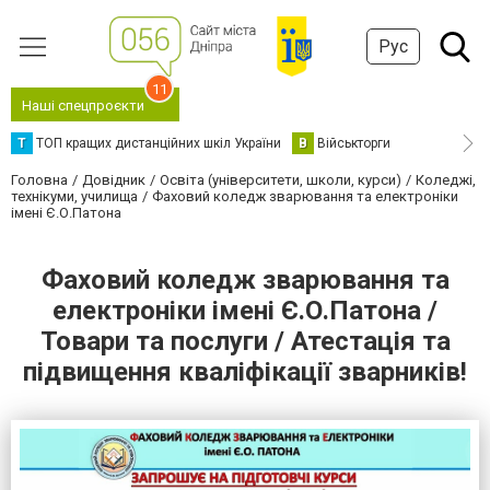
Рус
11
Наші спецпроєкти
Т
ТОП кращих дистанційних шкіл України
В
Військторги
Головна
Довідник
Освіта (університети, школи, курси)
Коледжі,
технікуми, училища
Фаховий коледж зварювання та електроніки
імені Є.О.Патона
Фаховий коледж зварювання та
електроніки імені Є.О.Патона /
Товари та послуги / Атестація та
підвищення кваліфікації зварників!