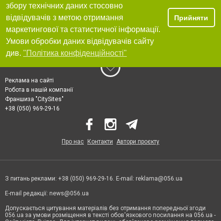
збору технічних даних стосовно
відвідувачів з метою отримання
Прийняти
маркетингової та статистичної інформації.
Умови обробки даних відвідувачів сайту
див.
"Політика конфіденційності"
Реклама на сайті
Робота в нашій компанії
Франшиза "CitySites"
+38 (050) 969-29-16
Про нас
Контакти
Автори проєкту
З питань реклами: +38 (050) 969-29-16. E-mail:
reklama@056.ua
E-mail редакції:
news@056.ua
Допускається цитування матеріалів без отримання попередньої згоди
056.ua за умови розміщення в тексті обов'язкового посилання на 056.ua -