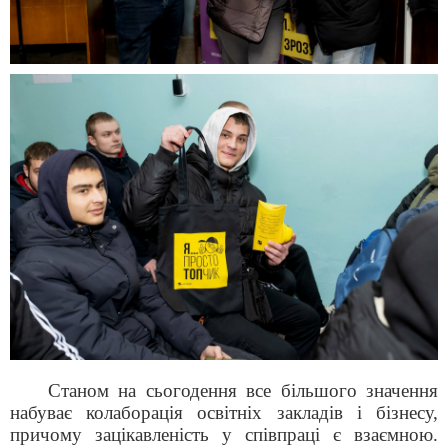
Станом на сьогодення все більшого значення
набуває колаборація освітніх закладів і бізнесу,
причому зацікавленість у співпраці є взаємною.