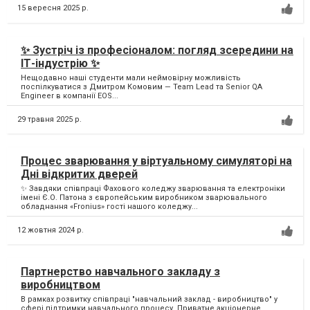
15 вересня 2025 р.
✨ Зустріч із професіоналом: погляд зсередини на
ІТ-індустрію ✨
Нещодавно наші студенти мали неймовірну можливість
поспілкуватися з Дмитром Комовим — Team Lead та Senior QA
Engineer в компанії EOS...
29 травня 2025 р.
Процес зварювання у віртуальному симуляторі на
Дні відкритих дверей
✨ Завдяки співпраці Фахового коледжу зварювання та електроніки
імені Є.О. Патона з європейським виробником зварювального
обладнання «Fronius» гості нашого коледжу...
12 жовтня 2024 р.
Партнерство навчального закладу з
виробництвом
В рамках розвитку співпраці "навчальний заклад - виробництво" у
сферi пiдтримки навчального процесу, Приватне акцiонерне