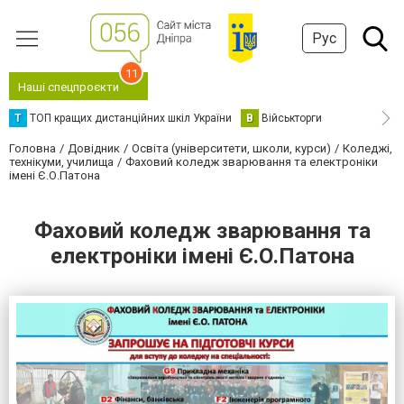
Рус
11
Наші спецпроєкти
Т
ТОП кращих дистанційних шкіл України
В
Військторги
Головна
Довідник
Освіта (університети, школи, курси)
Коледжі,
технікуми, училища
Фаховий коледж зварювання та електроніки
імені Є.О.Патона
Фаховий коледж зварювання та
електроніки імені Є.О.Патона