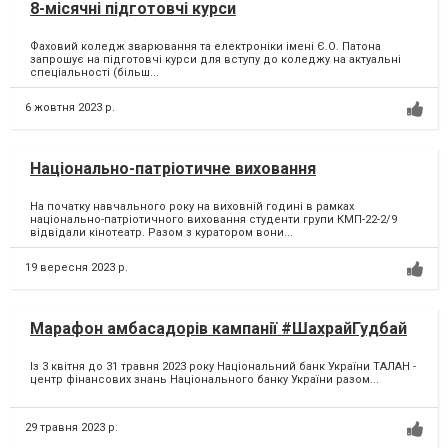
8-місячні підготовчі курси
Фаховий коледж зварювання та електроніки імені Є.О. Патона
запрошує на підготовчі курси для вступу до коледжу на актуальні
спеціальності (більш...
6 жовтня 2023 р.
Національно-патріотичне виховання
На початку навчального року на виховній годині в рамках
національно-патріотичного виховання студенти групи КМП-22-2/9
відвідали кінотеатр. Разом з куратором вони...
19 вересня 2023 р.
Марафон амбасадорів кампанії #ШахрайГудбай
Із 3 квітня до 31 травня 2023 року Національний банк України ТАЛАН -
центр фінансових знань Національного банку України разом...
29 травня 2023 р.