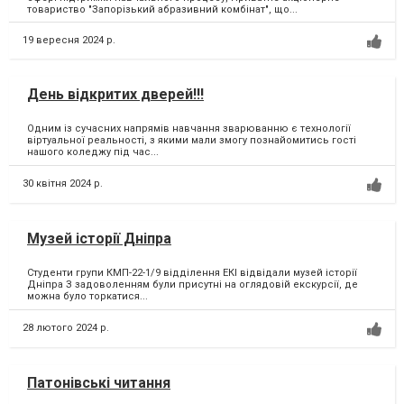
товариство "Запорiзький абразивний комбiнат", що...
19 вересня 2024 р.
День відкритих дверей!!!
Одним із сучасних напрямів навчання зварюванню є технології
віртуальної реальності, з якими мали змогу познайомитись гості
нашого коледжу під час...
30 квітня 2024 р.
Музей історії Дніпра
Студенти групи КМП-22-1/9 відділення ЕКІ відвідали музей історії
Дніпра З задоволенням були присутні на оглядовій екскурсії, де
можна було торкатися...
28 лютого 2024 р.
Патонівські читання