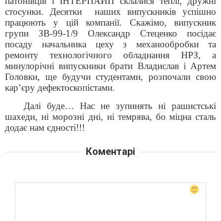
патонівців і ІНТЕРПАЙП склалися теплі, дружні
стосунки. Десятки наших випускників успішно
працюють у цій компанії. Скажімо, випускник
групи ЗВ-99-1/9 Олександр Стеценко посідає
посаду начальника цеху з механообробки та
ремонту технологічного обладнання НРЗ, а
минулорічні випускники брати Владислав і Артем
Головки, ще будучи студентами, розпочали свою
кар’єру дефектоскопістами.
Далі буде… Нас не зупинять ні рашистські
шахеди, ні морозні дні, ні темрява, бо міцна сталь
додає нам єдності!!!
Коментарі