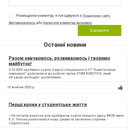
Розміщуючи коментар, я погоджуюся з
Правилами сайту
Авторизуватись
або
Написати коментар анонімно
Відправити
Останні новини
Разом навчаємось, розвиваємось і творимо
майбутнє!
9.10.2025 здобувачі освіти 2 курсу спеціальності F7 “Комп’ютерна
інженерія” долучилися до роботи гуртка STEM ROBOTICS, який
об’єднує молодих і допитливих...
10 жовтня 2025 р.
Перші кроки у студентське життя
✨На початку вересня для здобувачів освіти першого курсу ФКЗЕ імені
Є.О. Патона розпочалася нова, цікава та насичена сторінка –
студентське...