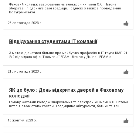
Фаховий коледж зварювання на електроніки імені Є.О. Патона
зберігає і підтримує свої традиції, і однією з таких є проведення
Всеукраїнської...
23 листопада 2023 р.
Відвідування студентами ІТ компанії
З метою дізнатися більше про майбутню професію в ІТ група КМП-21-
2/9 відвідала офіс IT-компанії ЕРАМ Ukrainе у Дніпрі. ЕРАМ є...
21 листопада 2023 р.
ЯК це було : День відкритих дверей в Фаховому
коледжі
І знову Фаховий коледж зварювання та електроніки імені Є.О. Патона
вітає в своїх стінах гостей! Традиційно абітурієнти, батьки та всі...
16 жовтня 2023 р.