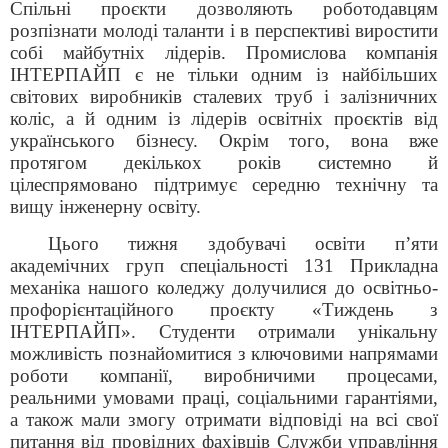
Спільні проєкти дозволяють роботодавцям
розпізнати молоді таланти і в перспективі виростити
собі майбутніх лідерів. Промислова компанія
ІНТЕРПАЙП є не тільки одним із найбільших
світових виробників сталевих труб і залізничних
коліс, а й одним із лідерів освітніх проєктів від
українського бізнесу. Окрім того, вона вже
протягом декількох років системно й
цілеспрямовано підтримує середню технічну та
вищу інженерну освіту.
Цього тижня здобувачі освіти п’яти
академічних груп спеціальності 131 Прикладна
механіка нашого коледжу долучилися до освітньо-
профорієнтаційного проєкту «Тиждень з
ІНТЕРПАЙП». Студенти отримали унікальну
можливість познайомитися з ключовими напрямами
роботи компанії, виробничими процесами,
реальними умовами праці, соціальними гарантіями,
а також мали змогу отримати відповіді на всі свої
питання від провідних фахівців Служби управління