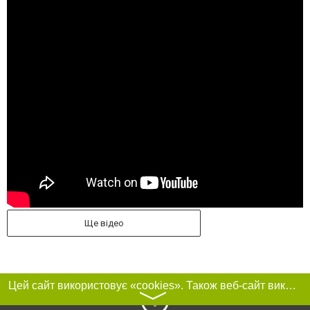
Ще відео
Цей сайт використовує «cookies». Також веб-сайт використовує інтернет-сервіс для збору технічних даних стосовно відвідувачів з метою отримання маркетингової та статистичної інформації. Умови обробки даних відвідувачів сайту див.
〉