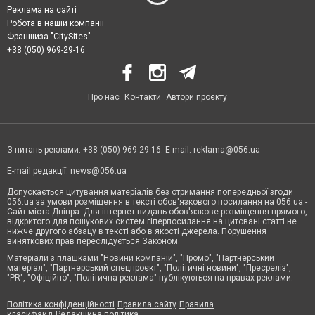
Реклама на сайті
Робота в нашій компанії
Франшиза "CitySites"
+38 (050) 969-29-16
Про нас
Контакти
Автори проєкту
З питань реклами: +38 (050) 969-29-16. E-mail:
reklama@056.ua
E-mail редакції:
news@056.ua
Допускається цитування матеріалів без отримання попередньої згоди
056.ua за умови розміщення в тексті обов'язкового посилання на 056.ua -
Сайт міста Дніпра. Для інтернет-видань обов'язкове розміщення прямого,
відкритого для пошукових систем гіперпосилання на цитовані статті не
нижче другого абзацу в тексті або в якості джерела. Порушення
виняткових прав переслідується Законом.
Матеріали з плашками "Новини компаній", "Промо", "Партнерський
матеріал", "Партнерський спецпроєкт", "Політичні новини", "Пресреліз",
"PR", "Офіційно", "Політична реклама" публікуються на правах реклами.
Політика конфіденційності
Правила сайту
Правила
класифайд
Редакційна політика