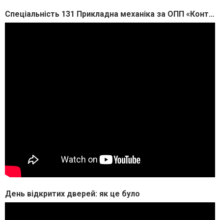
Спеціальність 131 Прикладна механіка за ОПП «Контроль якості металів і зварних з’єднань»
День відкритих дверей: як це було