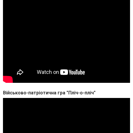
Військово-патріотична гра "Пліч-о-пліч"