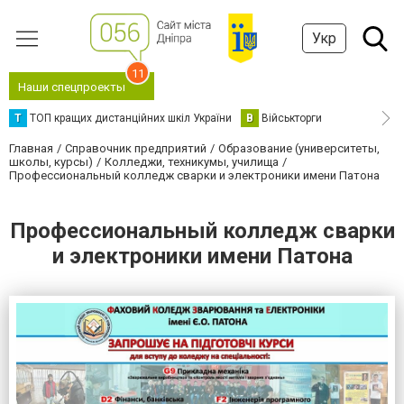
Укр
11
Наши спецпроекты
Т
ТОП кращих дистанційних шкіл України
В
Військторги
Главная
Справочник предприятий
Образование (университеты,
школы, курсы)
Колледжи, техникумы, училища
Профессиональный колледж сварки и электроники имени Патона
Профессиональный колледж сварки
и электроники имени Патона